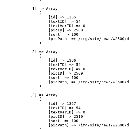
            [1] => Array

                (

                    [id] => 1365

                    [textID] => 54

                    [textVarID] => 0

                    [picID] => 2508

                    [sort] => 100

                    [picPath] => /img/site/news/w2500/d
                )

            [2] => Array

                (

                    [id] => 1366

                    [textID] => 54

                    [textVarID] => 0

                    [picID] => 2509

                    [sort] => 100

                    [picPath] => /img/site/news/w2500/d
                )

            [3] => Array

                (

                    [id] => 1367

                    [textID] => 54

                    [textVarID] => 0

                    [picID] => 2510

                    [sort] => 100

                    [picPath] => /img/site/news/w2500/d