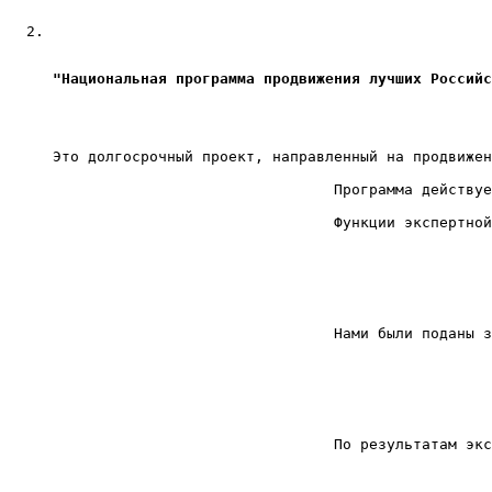
"Национальная программа продвижения лучших Российс
Это долгосрочный проект, направленный на продвижен
				Программа дейс
				Функции эксперт
				Нами были поданы заявки на участие как и наших новинок 2019 года, так и коллекций прошлых лет, ранее не участвовавших в конкурсе.

				По результатам 