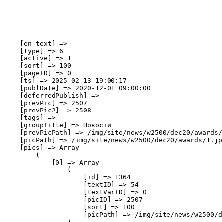
    [en-text] => 

    [type] => 6

    [active] => 1

    [sort] => 100

    [pageID] => 0

    [ts] => 2025-02-13 19:00:17

    [publDate] => 2020-12-01 09:00:00

    [deferredPublish] => 

    [prevPic] => 2507

    [prevPic2] => 2508

    [tags] => 

    [groupTitle] => Новости

    [prevPicPath] => /img/site/news/w2500/dec20/awards/
    [picPath] => /img/site/news/w2500/dec20/awards/1.jp
    [pics] => Array

        (

            [0] => Array

                (

                    [id] => 1364

                    [textID] => 54

                    [textVarID] => 0

                    [picID] => 2507

                    [sort] => 100

                    [picPath] => /img/site/news/w2500/d
                )
