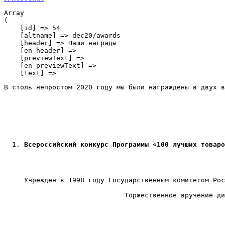
Array

(

    [id] => 54

    [altname] => dec20/awards

    [header] => Наши награды

    [en-header] => 

    [previewText] => 

    [en-previewText] => 

    [text] => 
В столь непростом 2020 году мы были награждены в двух в
Всероссийский конкурс Программы «100 лучших товаро
Учреждён в 1998 году Государственным комитетом Рос
			 Торжественное вручение