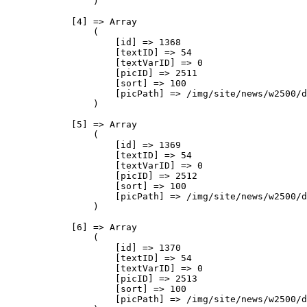
                )

            [4] => Array

                (

                    [id] => 1368

                    [textID] => 54

                    [textVarID] => 0

                    [picID] => 2511

                    [sort] => 100

                    [picPath] => /img/site/news/w2500/d
                )

            [5] => Array

                (

                    [id] => 1369

                    [textID] => 54

                    [textVarID] => 0

                    [picID] => 2512

                    [sort] => 100

                    [picPath] => /img/site/news/w2500/d
                )

            [6] => Array

                (

                    [id] => 1370

                    [textID] => 54

                    [textVarID] => 0

                    [picID] => 2513

                    [sort] => 100

                    [picPath] => /img/site/news/w2500/d